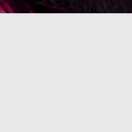
origines
Une enfance à Tokyo, des racines 
aveyronnaises, vietnamiennes, 
cambodgiennes, chinoises, et une 
naissance à Casablanca, ont 
influencé Marc Lee, citoyen du 
monde engagé, à la création de son 
restaurant rêvé, un Izakaya Fusion, 
inspiré de la cuisine Nikkei, 